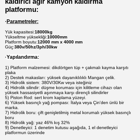
kaldırıcı ağır kamyon kaldırma
platformu:
·
Parametreler:
Yük kapasitesi:
18000kg
Yükseltme yüksekliği:
10000mm
Platform boyutu:
12000 mm x 4000 mm
Güç:
380v/50hz/3ph/30kw
Yapılandırma:
·
1) Platform malzemesi: dikdörtgen tüp + çakmalı kayma karşıtı
plaka
2) Destek makasları: yüksek dayanıklılıklı Mangan çelik.
3) Hidrolik sistem: 380V/30Kw veya isteğiniz
4) Hidrolik silindir: düşme koruması için kilitleme cihazı olan
yüksek hassasiyetli aşınmaya karşı dirençli silindirler
5) Piston Rod: sert krom kaplama yüzeyi.
6) Yüksek basınçlı yağ pompası: İtalya veya Çin'den ünlü bir
marka.
7) Hidrolik boru: çift genişletilmiş metal korumalı yüksek basınçlı
boru
8) Hidrolik yağ: yaz 46% kış 32%
9) Denetleyici: 1 denetim kutusu aşağıda, 1 el denetleyici
platformun üzerinde