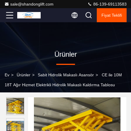
sale@shandonglift.com
86-139-69113583
Fiyat Teklifi
Ürünler
Ev
>
Ürünler
>
Sabit Hidrolik Makaslı Asansör
>
CE ile 10M
18T Ağır Hizmet Elektrikli Hidrolik Makaslı Kaldırma Tablosu