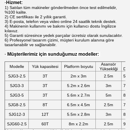
Hizmet
:
·
1) Satılan tüm makineler gönderilmeden önce test edilmelidir,
%100 kalite.
2) CE sertifikası ile 2 yıllık garanti.
3) E-posta, telefon veya video online 24 saatlik teknik destek.
4) Makinenin kullanımı ve bakımı için kullanıcı dostu İngilizce
kılavuz.
5) Garanti süresince yedek parçalar ücretsiz olarak sunulacaktır.
6) Profesyonel tasarım çizimi, müşteri kurulum alanına göre
tasarlanabilir ve sağlanabilir.
Müşterilerimiz için sunduğumuz modeller:
·
Asansör
Çu
Modelle
Yük kapasitesi
Platform boyutu
Yüksekliği
Deri
SJG3-2.5
3T
2m x 3m
2.5m
50
SJG3-3
3T
5.2m x 2.6m
3m
75
SJG3-5
3T
5.6m x 2.7m
5m
80
SJG8-2.5
8T
6.5m x 4.5m
2.5m
75
SJG12-3
12T
5.5m x 2.8m
3m
85
SJG60-2.5
60T
8m x 2.2m
2.5m
95