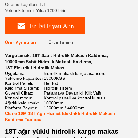
Ödeme koşulları: T/T
Yetenek temini: Yılda 1200 birim
En İyi Fiyatı Alın
Ürün Ayrıntıları
Ürün Tanımı
Vurgulamak:
18T Sabit Hidrolik Makaslı Kaldırma
,
10000mm Sabit Hidrolik Makaslı Kaldırma
,
18T Elektrikli Hidrolik Makas
Uygulama:
hidrolik makaslı kargo asansörü
Yükleme kapasitesi:
18000KGS
Kontrol Paneli:
Her kat
Kaldırma Sistemi:
Hidrolik sistem
Güvenli Cihaz:
Patlamaya Dayanıklı Kilit Valfı
Kontrol modu:
Kontrol paneli ve kontrol kutusu
Ağırlık kaldırmak:
10000mm
Platform Boyutu:
12000mm * 4000mm
CE ile 10M 18T Ağır Hizmet Elektrikli Hidrolik Makaslı
Kaldırma Tablosu
18T ağır yüklü hidrolik kargo makas