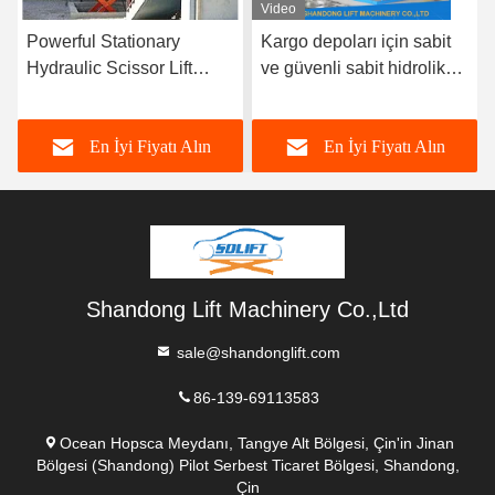
Video
Video
ionary
Kargo depoları için sabit
Ağır görev ve
sor Lift
ve güvenli sabit hidrolik
özelleştirilebilir 
oth and Safe
makas asansörü makas
taşımacılığı için
avy Goods
asansörü masası
özelleştirilebilir s
 Fiyatı Alın
En İyi Fiyatı Alın
En İyi Fiy
hidrolik makas a
Shandong Lift Machinery Co.,Ltd
sale@shandonglift.com
86-139-69113583
Ocean Hopsca Meydanı, Tangye Alt Bölgesi, Çin'in Jinan
Bölgesi (Shandong) Pilot Serbest Ticaret Bölgesi, Shandong,
Çin