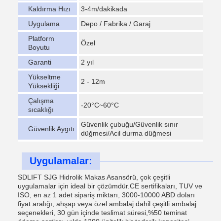
Kaldırma Hızı
3-4m/dakikada
Uygulama
Depo / Fabrika / Garaj
Platform
Özel
Boyutu
Garanti
2 yıl
Yükseltme
2 - 12m
Yüksekliği
Çalışma
-20°C~60°C
sıcaklığı
Güvenlik çubuğu/Güvenlik sınır
Güvenlik Aygıtı
düğmesi/Acil durma düğmesi
Uygulamalar:
SDLIFT SJG Hidrolik Makas Asansörü, çok çeşitli
uygulamalar için ideal bir çözümdür.CE sertifikaları, TUV ve
ISO, en az 1 adet sipariş miktarı, 3000-10000 ABD doları
fiyat aralığı, ahşap veya özel ambalaj dahil çeşitli ambalaj
seçenekleri, 30 gün içinde teslimat süresi,%50 teminat