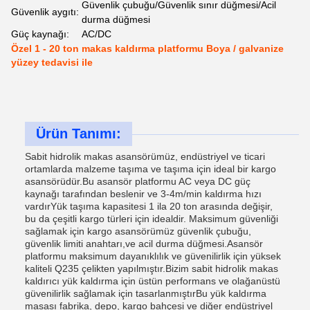
Güvenlik çubuğu/Güvenlik sınır düğmesi/Acil
Güvenlik aygıtı:
durma düğmesi
Güç kaynağı:
AC/DC
Özel 1 - 20 ton makas kaldırma platformu Boya / galvanize
yüzey tedavisi ile
Ürün Tanımı:
Sabit hidrolik makas asansörümüz, endüstriyel ve ticari
ortamlarda malzeme taşıma ve taşıma için ideal bir kargo
asansörüdür.Bu asansör platformu AC veya DC güç
kaynağı tarafından beslenir ve 3-4m/min kaldırma hızı
vardırYük taşıma kapasitesi 1 ila 20 ton arasında değişir,
bu da çeşitli kargo türleri için idealdir. Maksimum güvenliği
sağlamak için kargo asansörümüz güvenlik çubuğu,
güvenlik limiti anahtarı,ve acil durma düğmesi.Asansör
platformu maksimum dayanıklılık ve güvenilirlik için yüksek
kaliteli Q235 çelikten yapılmıştır.Bizim sabit hidrolik makas
kaldırıcı yük kaldırma için üstün performans ve olağanüstü
güvenilirlik sağlamak için tasarlanmıştırBu yük kaldırma
masası fabrika, depo, kargo bahçesi ve diğer endüstriyel