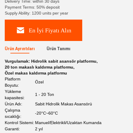
Delivery Time: within 30 days
Payment Terms: 50% deposit
Supply Ability: 1200 units per year
En İyi Fiyatı Alın
Ürün Ayrıntıları
Ürün Tanımı
Vurgulamak:
Hidrolik sabit asansör platformu
,
20 ton makaslı kaldırma platformu
,
Özel makas kaldırma platformu
Platform
Özel
Boyutu:
Yükleme
1 - 20 Ton
kapasitesi:
Ürün Adı:
Sabit Hidrolik Makas Asansörü
Çalışma
-20°C~60°C
sıcaklığı:
Kontrol Sistemi:
Manuel/Elektrikli/Uzaktan Kumanda
Garanti:
2 yıl