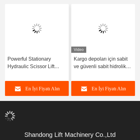
Video
Powerful Stationary
Kargo depoları için sabit
Hydraulic Scissor Lift
ve güvenli sabit hidrolik
Table for Smooth and Safe
makas asansörü makas
Lifting of Heavy Goods
asansörü masası
En İyi Fiyatı Alın
En İyi Fiyatı Alın
Shandong Lift Machinery Co.,Ltd