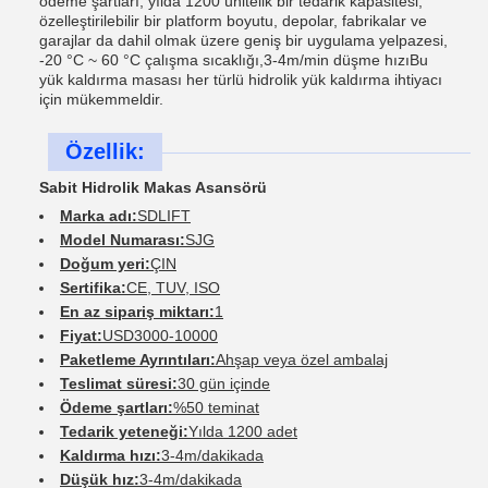
ödeme şartları, yılda 1200 ünitelik bir tedarik kapasitesi,
özelleştirilebilir bir platform boyutu, depolar, fabrikalar ve
garajlar da dahil olmak üzere geniş bir uygulama yelpazesi,
-20 °C ~ 60 °C çalışma sıcaklığı,3-4m/min düşme hızıBu
yük kaldırma masası her türlü hidrolik yük kaldırma ihtiyacı
için mükemmeldir.
Özellik:
Sabit Hidrolik Makas Asansörü
Marka adı:
SDLIFT
Model Numarası:
SJG
Doğum yeri:
ÇIN
Sertifika:
CE, TUV, ISO
En az sipariş miktarı:
1
Fiyat:
USD3000-10000
Paketleme Ayrıntıları:
Ahşap veya özel ambalaj
Teslimat süresi:
30 gün içinde
Ödeme şartları:
%50 teminat
Tedarik yeteneği:
Yılda 1200 adet
Kaldırma hızı:
3-4m/dakikada
Düşük hız:
3-4m/dakikada