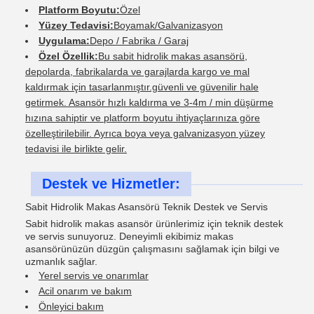
Platform Boyutu:
Özel
Yüzey Tedavisi:
Boyamak/Galvanizasyon
Uygulama:
Depo / Fabrika / Garaj
Özel Özellik:
Bu sabit hidrolik makas asansörü,
depolarda, fabrikalarda ve garajlarda kargo ve mal
kaldırmak için tasarlanmıştır.güvenli ve güvenilir hale
getirmek. Asansör hızlı kaldırma ve 3-4m / min düşürme
hızına sahiptir ve platform boyutu ihtiyaçlarınıza göre
özelleştirilebilir. Ayrıca boya veya galvanizasyon yüzey
tedavisi ile birlikte gelir.
Destek ve Hizmetler:
Sabit Hidrolik Makas Asansörü Teknik Destek ve Servis
Sabit hidrolik makas asansör ürünlerimiz için teknik destek
ve servis sunuyoruz. Deneyimli ekibimiz makas
asansörünüzün düzgün çalışmasını sağlamak için bilgi ve
uzmanlık sağlar.
Yerel servis ve onarımlar
Acil onarım ve bakım
Önleyici bakım