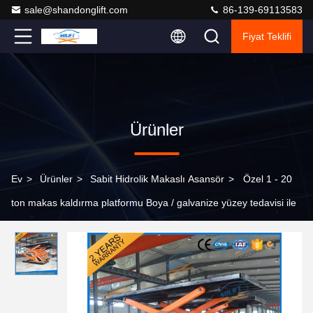
sale@shandonglift.com
86-139-69113583
Fiyat Teklifi
Ürünler
Ev
>
Ürünler
>
Sabit Hidrolik Makaslı Asansör
>
Özel 1 - 20
ton makas kaldırma platformu Boya / galvanize yüzey tedavisi ile