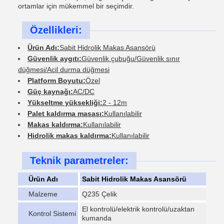
ortamlar için mükemmel bir seçimdir.
Özellikleri:
Ürün Adı:
Sabit Hidrolik Makas Asansörü
Güvenlik aygıtı:
Güvenlik çubuğu/Güvenlik sınır
düğmesi/Acil durma düğmesi
Platform Boyutu:
Özel
Güç kaynağı:
AC/DC
Yükseltme yüksekliği:
2 - 12m
Palet kaldırma masası:
Kullanılabilir
Makas kaldırma:
Kullanılabilir
Hidrolik makas kaldırma:
Kullanılabilir
Teknik parametreler:
Ürün Adı
Sabit Hidrolik Makas Asansörü
Malzeme
Q235 Çelik
El kontrolü/elektrik kontrolü/uzaktan
Kontrol Sistemi
kumanda