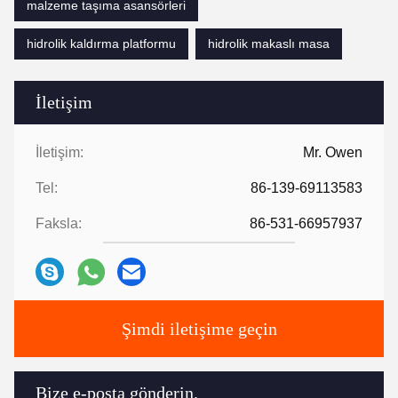
malzeme taşıma asansörleri
hidrolik kaldırma platformu
hidrolik makaslı masa
İletişim
İletişim:
Mr. Owen
Tel:
86-139-69113583
Faksla:
86-531-66957937
Şimdi iletişime geçin
Bize e-posta gönderin.