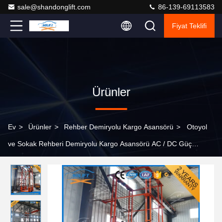
sale@shandonglift.com
86-139-69113583
Fiyat Teklifi
Ürünler
Ev
>
Ürünler
>
Rehber Demiryolu Kargo Asansörü
>
Otoyol
ve Sokak Rehberi Demiryolu Kargo Asansörü AC / DC Güç
kaynağı Kolay Çalışma Güvenlik Konfor