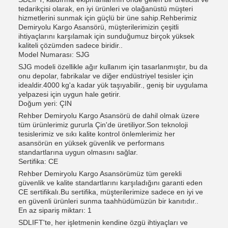
tedarikçisi olarak, en iyi ürünleri ve olağanüstü müşteri
hizmetlerini sunmak için güçlü bir üne sahip.Rehberimiz
Demiryolu Kargo Asansörü, müşterilerimizin çeşitli
ihtiyaçlarını karşılamak için sunduğumuz birçok yüksek
kaliteli çözümden sadece biridir..
Model Numarası: SJG
SJG modeli özellikle ağır kullanım için tasarlanmıştır, bu da
onu depolar, fabrikalar ve diğer endüstriyel tesisler için
idealdir.4000 kg'a kadar yük taşıyabilir., geniş bir uygulama
yelpazesi için uygun hale getirir.
Doğum yeri: ÇIN
Rehber Demiryolu Kargo Asansörü de dahil olmak üzere
tüm ürünlerimiz gururla Çin'de üretiliyor.Son teknoloji
tesislerimiz ve sıkı kalite kontrol önlemlerimiz her
asansörün en yüksek güvenlik ve performans
standartlarına uygun olmasını sağlar.
Sertifika: CE
Rehber Demiryolu Kargo Asansörümüz tüm gerekli
güvenlik ve kalite standartlarını karşıladığını garanti eden
CE sertifikalı.Bu sertifika, müşterilerimize sadece en iyi ve
en güvenli ürünleri sunma taahhüdümüzün bir kanıtıdır..
En az sipariş miktarı: 1
SDLIFT'te, her işletmenin kendine özgü ihtiyaçları ve