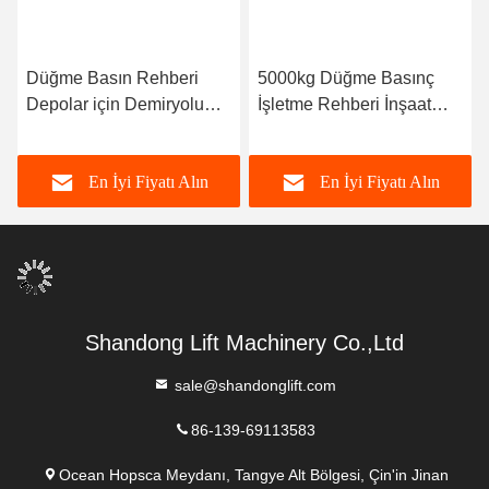
5000kg Düğme Basınç
2.5T 3.6m Warehouse
İşletme Rehberi İnşaat
Hydraulic Elevator Lift
Alanı için Demiryolu
Asansörü
En İyi Fiyatı Alın
En İyi Fiyatı Alın
Shandong Lift Machinery Co.,Ltd
sale@shandonglift.com
86-139-69113583
Ocean Hopsca Meydanı, Tangye Alt Bölgesi, Çin'in Jinan