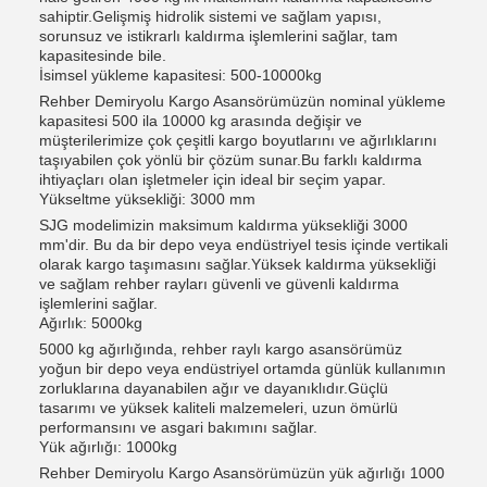
sahiptir.Gelişmiş hidrolik sistemi ve sağlam yapısı,
sorunsuz ve istikrarlı kaldırma işlemlerini sağlar, tam
kapasitesinde bile.
İsimsel yükleme kapasitesi: 500-10000kg
Rehber Demiryolu Kargo Asansörümüzün nominal yükleme
kapasitesi 500 ila 10000 kg arasında değişir ve
müşterilerimize çok çeşitli kargo boyutlarını ve ağırlıklarını
taşıyabilen çok yönlü bir çözüm sunar.Bu farklı kaldırma
ihtiyaçları olan işletmeler için ideal bir seçim yapar.
Yükseltme yüksekliği: 3000 mm
SJG modelimizin maksimum kaldırma yüksekliği 3000
mm'dir. Bu da bir depo veya endüstriyel tesis içinde vertikali
olarak kargo taşımasını sağlar.Yüksek kaldırma yüksekliği
ve sağlam rehber rayları güvenli ve güvenli kaldırma
işlemlerini sağlar.
Ağırlık: 5000kg
5000 kg ağırlığında, rehber raylı kargo asansörümüz
yoğun bir depo veya endüstriyel ortamda günlük kullanımın
zorluklarına dayanabilen ağır ve dayanıklıdır.Güçlü
tasarımı ve yüksek kaliteli malzemeleri, uzun ömürlü
performansını ve asgari bakımını sağlar.
Yük ağırlığı: 1000kg
Rehber Demiryolu Kargo Asansörümüzün yük ağırlığı 1000