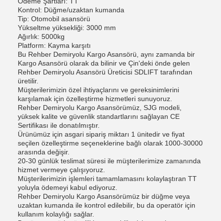
Ödeme Şartları: TT
Kontrol: Düğme/uzaktan kumanda
Tip: Otomobil asansörü
Yükseltme yüksekliği: 3000 mm
Ağırlık: 5000kg
Platform: Kayma karşıtı
Bu Rehber Demiryolu Kargo Asansörü, aynı zamanda bir
Kargo Asansörü olarak da bilinir ve Çin'deki önde gelen
Rehber Demiryolu Asansörü Üreticisi SDLIFT tarafından
üretilir.
Müşterilerimizin özel ihtiyaçlarını ve gereksinimlerini
karşılamak için özelleştirme hizmetleri sunuyoruz.
Rehber Demiryolu Kargo Asansörümüz, SJG modeli,
yüksek kalite ve güvenlik standartlarını sağlayan CE
Sertifikası ile donatılmıştır.
Ürünümüz için asgari sipariş miktarı 1 ünitedir ve fiyat
seçilen özelleştirme seçeneklerine bağlı olarak 1000-30000
arasında değişir.
20-30 günlük teslimat süresi ile müşterilerimize zamanında
hizmet vermeye çalışıyoruz.
Müşterilerimizin işlemleri tamamlamasını kolaylaştıran TT
yoluyla ödemeyi kabul ediyoruz.
Rehber Demiryolu Kargo Asansörümüz bir düğme veya
uzaktan kumanda ile kontrol edilebilir, bu da operatör için
kullanım kolaylığı sağlar.