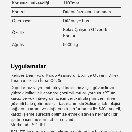
Koruyucu yüksekliği
1100mm
Kontrol
Düğme/uzaktan kumanda
Operasyon
Düğmeye bas
Kolay Çalışma Güvenlik
Özellik
Konfor
Ağırlık
5000 kg
Uygulamalar:
Rehber Demiryolu Kargo Asansörü: Etkili ve Güvenli Dikey
Taşımacılık için İdeal Çözüm
Depolarınız veya endüstriyel tesisleriniz için güvenilir ve
yüksek kaliteli bir asansör çözümü mü arıyorsunuz?Tüm
kargo ve yük ihtiyaçlarınız için vertikali ulaşımı verimli ve
güvenli hale getirmek için tasarlanmıştırGelişmiş teknolojisi,
sağlam tasarımı ve olağanüstü performansı ile SJG modeli,
kargo işleme sürecini optimize etmek isteyen herhangi bir
işletme için mükemmel bir seçimdir.
Marka adı: SDLIFT
SDLIFT, kaldırma ekipmanlarının önde gelen bir üreticisi ve