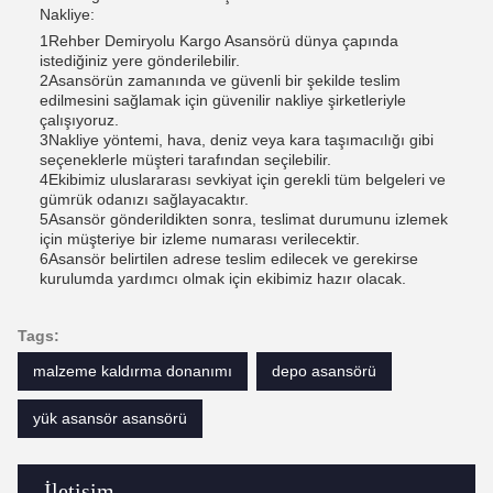
Nakliye:
1Rehber Demiryolu Kargo Asansörü dünya çapında
istediğiniz yere gönderilebilir.
2Asansörün zamanında ve güvenli bir şekilde teslim
edilmesini sağlamak için güvenilir nakliye şirketleriyle
çalışıyoruz.
3Nakliye yöntemi, hava, deniz veya kara taşımacılığı gibi
seçeneklerle müşteri tarafından seçilebilir.
4Ekibimiz uluslararası sevkiyat için gerekli tüm belgeleri ve
gümrük odanızı sağlayacaktır.
5Asansör gönderildikten sonra, teslimat durumunu izlemek
için müşteriye bir izleme numarası verilecektir.
6Asansör belirtilen adrese teslim edilecek ve gerekirse
kurulumda yardımcı olmak için ekibimiz hazır olacak.
Tags:
malzeme kaldırma donanımı
depo asansörü
yük asansör asansörü
İletişim