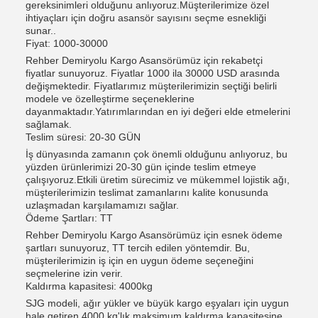
gereksinimleri olduğunu anlıyoruz.Müşterilerimize özel
ihtiyaçları için doğru asansör sayısını seçme esnekliği
sunar..
Fiyat: 1000-30000
Rehber Demiryolu Kargo Asansörümüz için rekabetçi
fiyatlar sunuyoruz. Fiyatlar 1000 ila 30000 USD arasında
değişmektedir. Fiyatlarımız müşterilerimizin seçtiği belirli
modele ve özelleştirme seçeneklerine
dayanmaktadır.Yatırımlarından en iyi değeri elde etmelerini
sağlamak.
Teslim süresi: 20-30 GÜN
İş dünyasında zamanın çok önemli olduğunu anlıyoruz, bu
yüzden ürünlerimizi 20-30 gün içinde teslim etmeye
çalışıyoruz.Etkili üretim sürecimiz ve mükemmel lojistik ağı,
müşterilerimizin teslimat zamanlarını kalite konusunda
uzlaşmadan karşılamamızı sağlar.
Ödeme Şartları: TT
Rehber Demiryolu Kargo Asansörümüz için esnek ödeme
şartları sunuyoruz, TT tercih edilen yöntemdir. Bu,
müşterilerimizin iş için en uygun ödeme seçeneğini
seçmelerine izin verir.
Kaldırma kapasitesi: 4000kg
SJG modeli, ağır yükler ve büyük kargo eşyaları için uygun
hale getiren 4000 kg'lık maksimum kaldırma kapasitesine