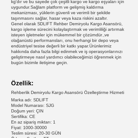
kg'dır ve bu sayede çok çeşitli kargo ve kargo eşyaları için
uygundur.Sağlam platform ve gelişmiş kaldırma
mekanizması, yüklerin güvenli ve verimli bir şekilde
taşınmasını sağlar, hasar veya kaza riskini azaltır.
Genel olarak SDLIFT Rehber Demiryolu Kargo Asansörü,
kargo işleme sürecini kolaylaştırmak ve verimliliği artırmak
isteyen işletmeler için mükemmel bir çözümdür.,ve
olağanüstü performansları, onu herhangi bir depo veya
endüstriyel tesise değerli bir katkı yapar.Ürünlerimiz
hakkında daha fazla bilgi edinmek ve iş operasyonlarınızı
geliştirmeye nasıl yardımcı olabileceğimizi öğrenmek için
bugün bizimle iletişime geçin.
Özellik:
Rehberlik Demiryolu Kargo Asansörü Özelleştirme Hizmeti
Marka adı: SDLIFT
Model Numarası: SJG
Doğum yeri: ÇIN
Sertifika: CE
En az sipariş miktarı: 1
Fiyat: 1000-30000
Teslim süresi: 20-30 GÜN