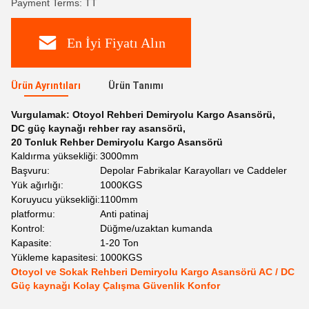
Payment Terms: TT
En İyi Fiyatı Alın
Ürün Ayrıntıları
Ürün Tanımı
Vurgulamak:
Otoyol Rehberi Demiryolu Kargo Asansörü
,
DC güç kaynağı rehber ray asansörü
,
20 Tonluk Rehber Demiryolu Kargo Asansörü
Kaldırma yüksekliği:
3000mm
Başvuru:
Depolar Fabrikalar Karayolları ve Caddeler
Yük ağırlığı:
1000KGS
Koruyucu yüksekliği:
1100mm
platformu:
Anti patinaj
Kontrol:
Düğme/uzaktan kumanda
Kapasite:
1-20 Ton
Yükleme kapasitesi:
1000KGS
Otoyol ve Sokak Rehberi Demiryolu Kargo Asansörü AC / DC
Güç kaynağı Kolay Çalışma Güvenlik Konfor