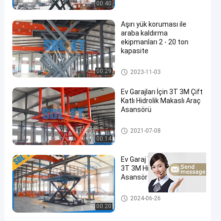
00:40
06-14
görüşler
geçin
Asansörü
Paylaş
Aşırı yük koruması ile
#
araba kaldırma
otomotiv
ekipmanları 2 - 20 ton
makaslı
kapasite
platform
Makaslı Araç Asansörü
#
00:29
2023-11-03
ev garajı
Ev Garajları İçin 3T 3M Çift
araba
Katlı Hidrolik Makaslı Araç
asansörü
Asansörü
#
araç
Makaslı Araç Asansörü
2021-07-08
makaslı
00:14
platform
Ev Garaj Villa Bodrum İçin
E
3T 3M Hidrolik Otomatik
v
Asansör Otopark Asansör
G
a
Makaslı Araç Asansörü
2024-06-26
r
00:20
a