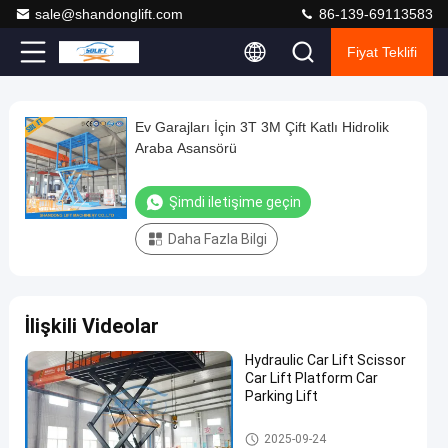
sale@shandonglift.com
86-139-69113583
Fiyat Teklifi
Loaded
:
0%
0:00
/
0:00
Auto
Play
Play
Play
Mute
Picture-
Fullscreen
Current
Duration
next
next
in-
Play
Picture
Ev Garajları İçin 3T 3M Çift Katlı Hidrolik
Ev
Time
Video
Araba Asansörü
Garajları
İçin
Şimdi iletişime geçin
3T
Daha Fazla Bilgi
3M
Çift
Katlı
İlişkili Videolar
Hidrolik
Araba
Hydraulic Car Lift Scissor
Car Lift Platform Car
Asansörü
Parking Lift
Şimdi
iletişime
Makaslı
Makaslı Araç Asansörü
2022-
197
2025-09-24
Araç