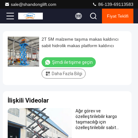
sale@shandonglift.com
86-139-69113583
Fiyat Teklifi
Loaded
:
0%
0:00
/
0:00
Auto
Play
Play
Play
Mute
Picture-
Fullscreen
Current
Duration
next
next
in-
Play
Picture
2T 5M malzeme taşıma makas kaldırıcı
2T
Time
Video
sabit hidrolik makas platform kaldırıcı
5M
malzeme
Şimdi iletişime geçin
taşıma
Daha Fazla Bilgi
makas
kaldırıcı
sabit
İlişkili Videolar
hidrolik
makas
Ağır görev ve
özelleştirilebilir kargo
platform
taşımacılığı için
kaldırıcı
özelleştirilebilir sabit
Şimdi
hidrolik makas asansörü